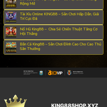
Rộng Mở
Tài Xỉu Online KING88 – Sân Chơi Hấp Dẫn, Giải
Trí Cực Đã
Nổ Hũ King88 – Chia Sẻ Chiến Thuật Tăng Cơ
Hội Thắng
Bắn Cá King88 – Sân Chơi Đỉnh Cao Cho Cao Thủ
Săn Thưởng