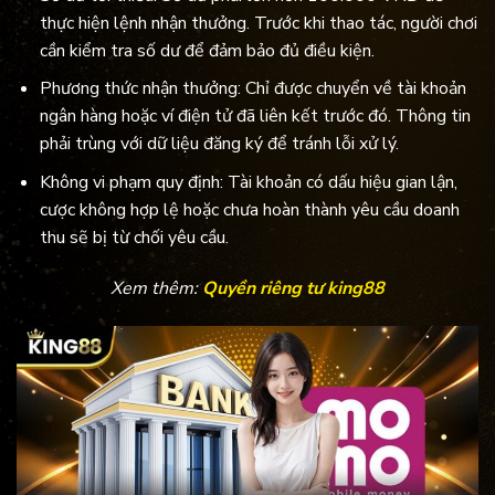
thực hiện lệnh nhận thưởng. Trước khi thao tác, người chơi
cần kiểm tra số dư để đảm bảo đủ điều kiện.
Phương thức nhận thưởng: Chỉ được chuyển về tài khoản
ngân hàng hoặc ví điện tử đã liên kết trước đó. Thông tin
phải trùng với dữ liệu đăng ký để tránh lỗi xử lý.
Không vi phạm quy định: Tài khoản có dấu hiệu gian lận,
cược không hợp lệ hoặc chưa hoàn thành yêu cầu doanh
thu sẽ bị từ chối yêu cầu.
Xem thêm:
Quyền riêng tư king88