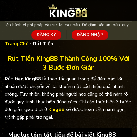
Chuyển
đến
nội
à trục lợi cá nhân. Để đảm bảo an toàn, quý khách vui lòng không nhấp v
dung
ĐĂNG KÝ
ĐĂNG NHẬP
Trang Chủ
-
Rút Tiền
Rút Tiền King88 Thành Công 100% Với
3 Bước Đơn Giản
Rút tiền King88
là thao tác quan trọng để đảm bảo lợi
nhuận được chuyển về tài khoản một cách hiệu quả, nhanh
chóng. Tuy nhiên, không phải người nào cũng có thể nắm rõ
được quy trình thực hiện đúng cách. Chỉ cần thực hiện 3 bước
đơn giản, giao dịch ở
King88
sẽ được hoàn tất nhanh gọn,
tránh gặp phải trở ngại.
Mục lục tóm tắt tiêu đề bài viết King88